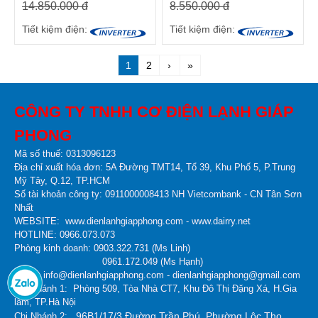
14.850.000 đ
8.550.000 đ
Tiết kiệm điện:
Tiết kiệm điện:
1
2
›
»
CÔNG TY TNHH CƠ ĐIỆN LẠNH GIÁP
PHONG
Mã số thuế: 0313096123
Địa chỉ xuất hóa đơn: 5A Đường TMT14, Tổ 39, Khu Phố 5, P.Trung
Mỹ Tây, Q.12, TP.HCM
Số tài khoản công ty:
0911000008413 NH Vietcombank - CN Tân Sơn
Nhất
WEBSITE:
www.dienlanhgiapphong.com -
www.dairry.net
HOTLINE: 0966.073.073
Phòng kinh doanh: 0903.322.731 (Ms Linh)
0961.172.049 (Ms Hạnh)
Email: info@dienlanhgiapphong.com - dienlanhgiapphong@gmail.com
Chi Nhánh 1: Phòng 509, Tòa Nhà CT7, Khu Đô Thị Đặng Xá, H.Gia
lâm, TP.Hà Nội
96B1/17/3 Đường Trần Phú, Phường Lộc Thọ,
Chi Nhánh 2: