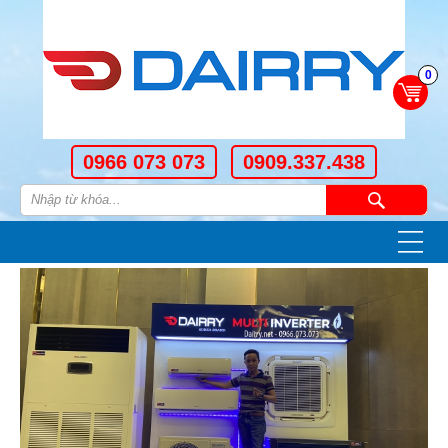
0
0966 073 073
0909.337.438
—
—
—