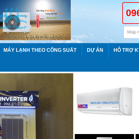
09
MÁY LẠNH THEO CÔNG SUẤT
DỰ ÁN
HỖ TRỢ K