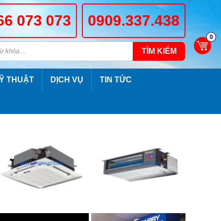
66 073 073
0909.337.438
0
TÌM KIẾM
Ỹ THUẬT
DỊCH VỤ
TIN TỨC