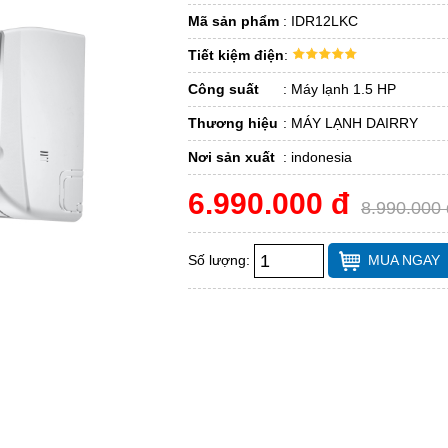
Mã sản phẩm
:
IDR12LKC
Tiết kiệm điện
:
Công suất
:
Máy lạnh 1.5 HP
Thương hiệu
:
MÁY LẠNH DAIRRY
Nơi sản xuất
:
indonesia
6.990.000 đ
8.990.000 
Số lượng:
MUA NGAY