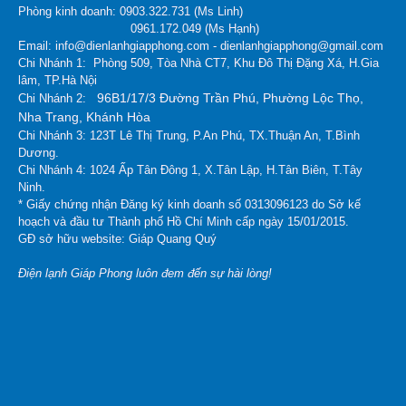
Phòng kinh doanh: 0903.322.731 (Ms Linh)
0961.172.049 (Ms Hạnh)
Email: info@dienlanhgiapphong.com - dienlanhgiapphong@gmail.com
Chi Nhánh 1: Phòng 509, Tòa Nhà CT7, Khu Đô Thị Đặng Xá, H.Gia
lâm, TP.Hà Nội
96B1/17/3 Đường Trần Phú, Phường Lộc Thọ,
Chi Nhánh 2:
Nha Trang, Khánh Hòa
Chi Nhánh 3: 123T Lê Thị Trung, P.An Phú, TX.Thuận An, T.Bình
Dương.
Chi Nhánh 4: 1024 Ấp Tân Đông 1, X.Tân Lập, H.Tân Biên, T.Tây
Ninh.
* Giấy chứng nhận Đăng ký kinh doanh số 0313096123 do Sở kế
hoạch và đầu tư Thành phố Hồ Chí Minh cấp ngày 15/01/2015.
GĐ sở hữu website: Giáp Quang Quý
Điện lạnh Giáp Phong luôn đem đến sự hài lòng!