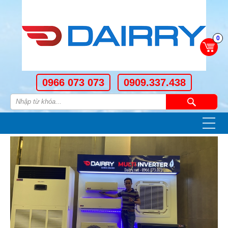
0
0966 073 073
0909.337.438
—
—
—