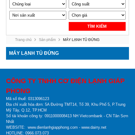
TÌM KIẾM
Trang chủ
Sản phẩm
MÁY LẠNH TỦ ĐỨNG
MÁY LẠNH TỦ ĐỨNG
CÔNG TY TNHH CƠ ĐIỆN LẠNH GIÁP
PHONG
Mã số thuế: 0313096123
Địa chỉ xuất hóa đơn: 5A Đường TMT14, Tổ 39, Khu Phố 5, P.Trung
Mỹ Tây, Q.12, TP.HCM
Số tài khoản công ty:
0911000008413 NH Vietcombank - CN Tân Sơn
Nhất
WEBSITE:
www.dienlanhgiapphong.com -
www.dairry.net
HOTLINE: 0966.073.073